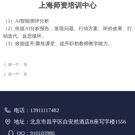
上海师资培训中心
（
1）A
I智能
测评分析
（
2
）
依据AI分析
报告，发现问题、行动方案、评价效果、行
动迭代、反思循环。
（
3）效能提升
:
聚焦课堂、提升职初教师教学能力。
前一个：
无
ꄴ
后一个：
无
ꄲ
电话：
13911117482
地址：
北京市昌平区自安然酒店B座写字楼1556
QQ：
910103980